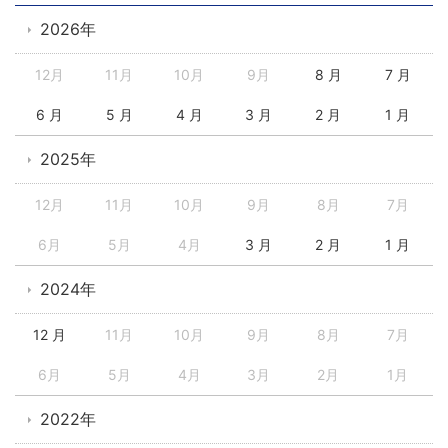
2026年
12月
11月
10月
9月
8 月
7 月
6 月
5 月
4 月
3 月
2 月
1 月
2025年
12月
11月
10月
9月
8月
7月
6月
5月
4月
3 月
2 月
1 月
2024年
12 月
11月
10月
9月
8月
7月
6月
5月
4月
3月
2月
1月
2022年