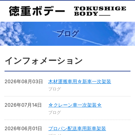
ブログ
インフォメーション
2026年08月03日
木材運搬車用☆新車一次架装
ブログ
2026年07月14日
☆クレーン車一次架装☆
ブログ
2026年06月01日
プロパン配送車用新車架装