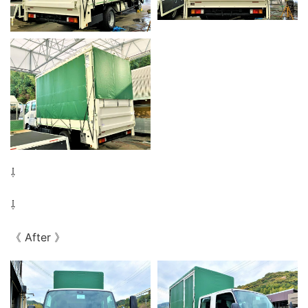
⇩
⇩
《 After 》