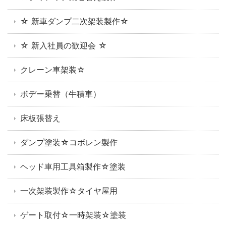
☆ 新車ダンプ二次架装製作☆
☆ 新入社員の歓迎会 ☆
クレーン車架装☆
ボデー乗替（牛積車）
床板張替え
ダンプ塗装☆コボレン製作
ヘッド車用工具箱製作☆塗装
一次架装製作☆タイヤ屋用
ゲート取付☆一時架装☆塗装