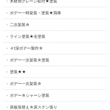
木材用クレーン取付★塗装
ボデー一時架装・塗装★鶏車
二次架装☆
ライン塗装★全塗装
４t深ボデー製作☆
ボデー一次架装☆塗装
塗装★★
ボデー一次架装☆
ボデー☆シャーシ塗装
床板張替え☆床ステン張り