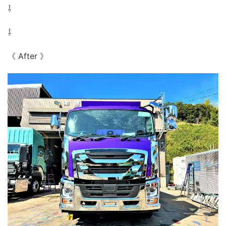
⇩
⇩
《 After 》